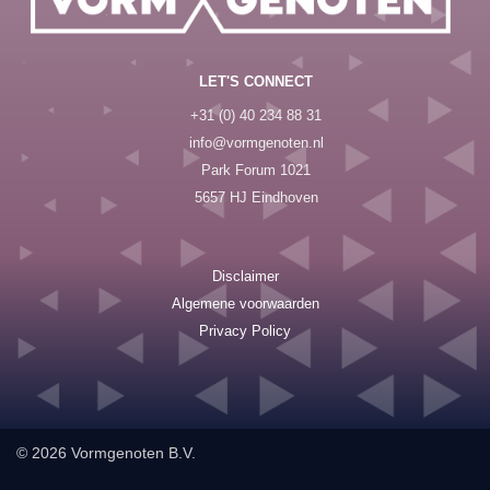
LET'S CONNECT
+31 (0) 40 234 88 31
info@vormgenoten.nl
Park Forum 1021
5657 HJ Eindhoven
Disclaimer
Algemene voorwaarden
Privacy Policy
© 2026 Vormgenoten B.V.