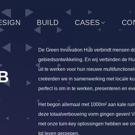
ESIGN
BUILD
CASES
CO
De Green Innovation Hub verbindt mensen do
gebiedsontwikkeling. En wij verbinden de Hu
uit te werken voor hun nieuwe multifunctionel
B
creëerden we in samenwerking met locale ku
perfect is om in te werken, presenteren en e
Het begon allemaal met 1000m² aan kale rui
deze totaalverbouwing vorm gingen geven! Van
met onze turn-key oplossingen hebben we ons
tot leven geroepen.