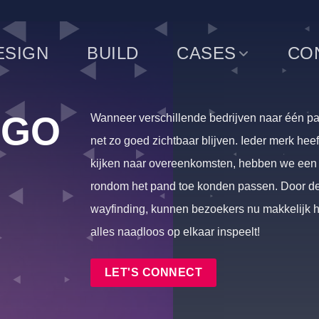
ESIGN
BUILD
CASES
CO
GGO
Wanneer verschillende bedrijven naar één pand
net zo goed zichtbaar blijven. Ieder merk heef
kijken naar overeenkomsten, hebben we een mo
rondom het pand toe konden passen. Door d
wayfinding, kunnen bezoekers nu makkelijk
alles naadloos op elkaar inspeelt!
LET'S CONNECT