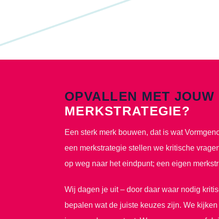
OPVALLEN MET JOUW
MERKSTRATEGIE?
Een sterk merk bouwen, dat is wat Vormgenot
een merkstrategie stellen we kritische vrage
op weg naar het eindpunt; een eigen merkstr
Wij dagen je uit – door daar waar nodig kriti
bepalen wat de juiste keuzes zijn. We kijken