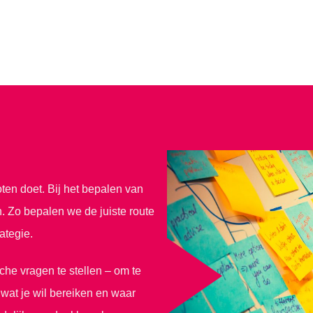
en doet. Bij het bepalen van
n. Zo bepalen we de juiste route
ategie.
sche vragen te stellen – om te
 wat je wil bereiken en waar