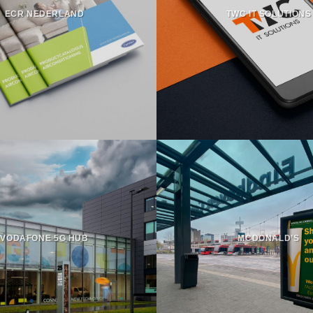
ECR NEDERLAND
TWC IT SOLUTIONS
VODAFONE 5G HUB
MCDONALD’S