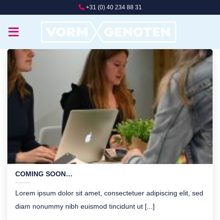
Ga
+31 (0) 40 234 88 31
naar
inhoud
COMING SOON…
Lorem ipsum dolor sit amet, consectetuer adipiscing elit, sed
diam nonummy nibh euismod tincidunt ut [...]